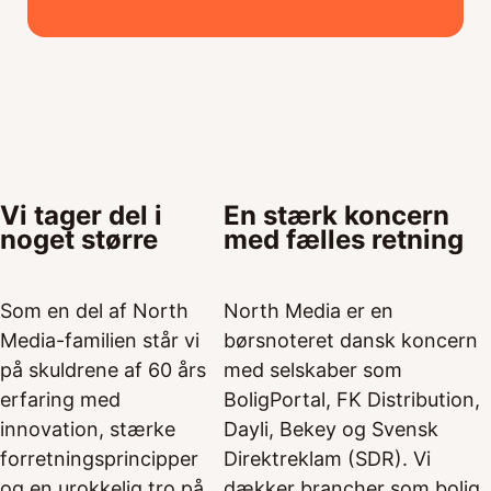
Vi tager del i
En stærk koncern
noget større
med fælles retning
Som en del af North
North Media er en
Media-familien står vi
børsnoteret dansk koncern
på skuldrene af 60 års
med selskaber som
erfaring med
BoligPortal, FK Distribution,
innovation, stærke
Dayli, Bekey og Svensk
forretningsprincipper
Direktreklam (SDR). Vi
og en urokkelig tro på
dækker brancher som bolig,