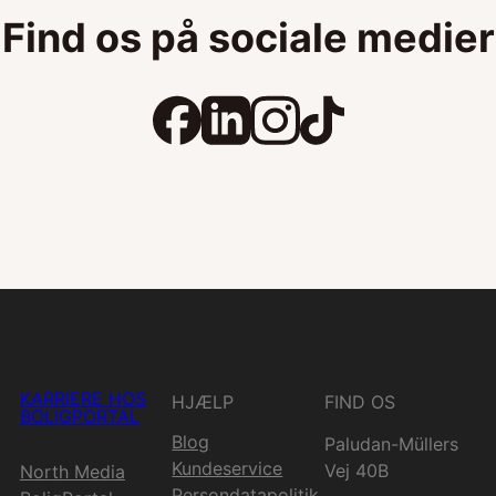
Find os på sociale medier
KARRIERE HOS
HJÆLP
FIND OS
BOLIGPORTAL
Blog
Paludan-Müllers
Kundeservice
Vej 40B
North Media
Persondatapolitik