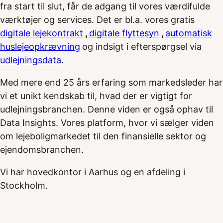
fra start til slut, får de adgang til vores værdifulde
værktøjer og services. Det er bl.a. vores gratis
digitale lejekontrakt
,
digitale flyttesyn
,
automatisk
huslejeopkrævning
og indsigt i efterspørgsel via
udlejningsdata
.
Med mere end 25 års erfaring som markedsleder har
vi et unikt kendskab til, hvad der er vigtigt for
udlejningsbranchen. Denne viden er også ophav til
Data Insights. Vores platform, hvor vi sælger viden
om lejeboligmarkedet til den finansielle sektor og
ejendomsbranchen.
Vi har hovedkontor i Aarhus og en afdeling i
Stockholm.