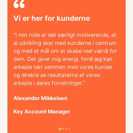
Vi er her for kunderne
Vi 
“I min rolle er det særligt motiverende, at
“Jeg 
tærkt
al udvikling sker med kunderne i centrum
i vor
er
og med et mål om at skabe reel værdi for
det e
vet af
dem. Det giver mig energi, fordi jeg kan
team 
n.”
arbejde tæt sammen med vores kunder
hvad 
og direkte se resultaterne af vores
løsni
arbejde i deres forretninger.”
marke
vores
Alexander Mikkelsen
Rasm
Key Account Manager
CTO